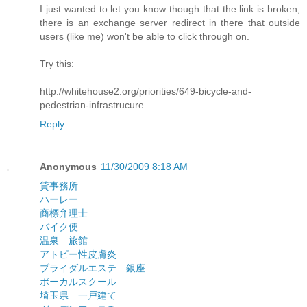
I just wanted to let you know though that the link is broken,
there is an exchange server redirect in there that outside
users (like me) won't be able to click through on.
Try this:
http://whitehouse2.org/priorities/649-bicycle-and-
pedestrian-infrastrucure
Reply
Anonymous
11/30/2009 8:18 AM
貸事務所
ハーレー
商標弁理士
バイク便
温泉 旅館
アトピー性皮膚炎
ブライダルエステ 銀座
ボーカルスクール
埼玉県 一戸建て