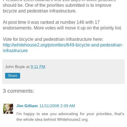
should be. One of the priorities submitted is to improve
bicycle and pedestrian infrastructure.
At post time it was ranked at number 146 with 17
endorsements. More votes will move it up on the priority list.
Vote for bicycle and pedestrian infrastructure here:
http://whitehouse2.org/priorities/649-bicycle-and-pedestrian-
infrastrucure
John Boyle
at
9:11 PM
Share
3 comments:
Jim Gilliam
11/11/2008 2:09 AM
I'm happy to see you advocating for your priorities, that's
the whole idea behind Whitehouse2.org.