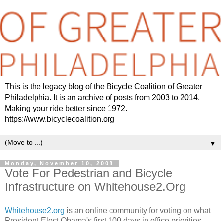
This is the legacy blog of the Bicycle Coalition of Greater
Philadelphia. It is an archive of posts from 2003 to 2014.
Making your ride better since 1972.
https://www.bicyclecoalition.org
▼
Monday, November 10, 2008
Vote For Pedestrian and Bicycle
Infrastructure on Whitehouse2.Org
Whitehouse2.org
is an online community for voting on what
President-Elect Obama's first 100 days in office priorities